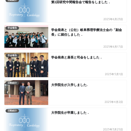
活動紹介
第1回研究中間報告会で報告をしました．
2025年6月23日
学会報告
学会発表と（公社）岐阜県理学療法士会の「副会
長」に就任しました．
2025年6月17日
学会報告
学会発表と座長と司会をしました．
2025年5月1日
活動紹介
大学院生が入学しました.
2025年4月2日
活動紹介
大学院生が卒業しました．
2025年3月25日