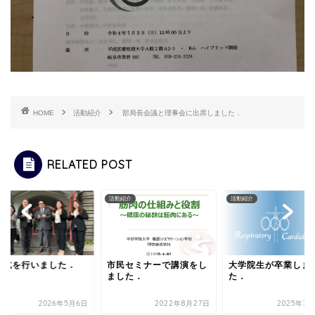
HOME
活動紹介
部局長会議と理事会に出席しました．
RELATED POST
らせ
活動紹介
活動紹介
印式を行いました．
市民セミナーで講演をし
大学院生が卒業しま
ました．
た．
2026年5月6日
2022年8月27日
2025年3月